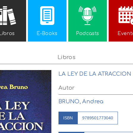
Libros
E-Books
Podcasts
Event
Libros
LA LEY DE LA ATRACCION
Autor
BRUNO, Andrea
ISBN
9789501773040