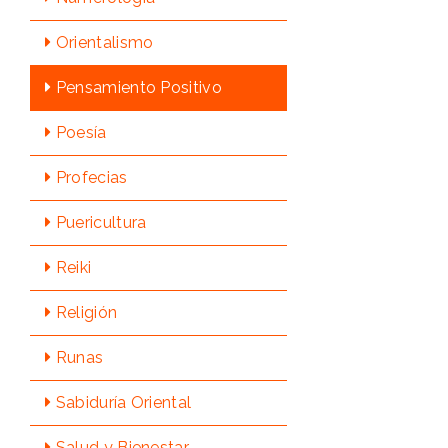
Orientalismo
Pensamiento Positivo
Poesía
Profecias
Puericultura
Reiki
Religión
Runas
Sabidurí­a Oriental
Salud y Bienestar