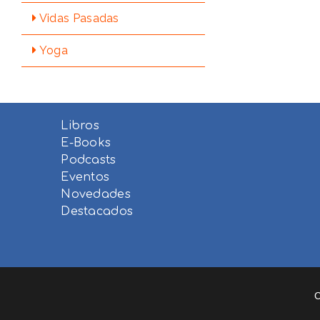
Vidas Pasadas
Yoga
Libros
E-Books
Podcasts
Eventos
Novedades
Destacados
C